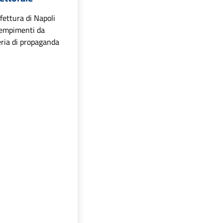
efettura di Napoli
dempimenti da
eria di propaganda