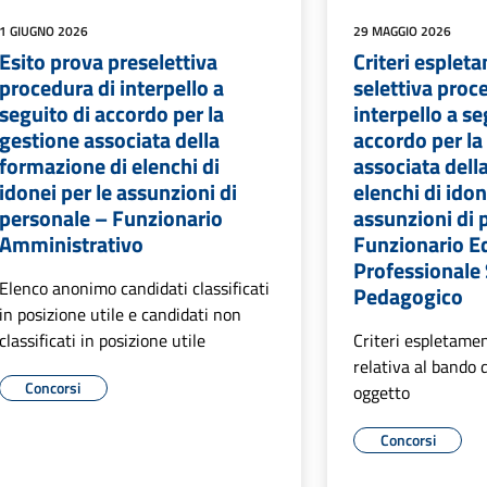
1 GIUGNO 2026
29 MAGGIO 2026
Esito prova preselettiva
Criteri esplet
procedura di interpello a
selettiva proc
seguito di accordo per la
interpello a se
gestione associata della
accordo per la
formazione di elenchi di
associata dell
idonei per le assunzioni di
elenchi di idon
personale – Funzionario
assunzioni di 
Amministrativo
Funzionario E
Professionale
Elenco anonimo candidati classificati
Pedagogico
in posizione utile e candidati non
classificati in posizione utile
Criteri espletamen
relativa al bando d
Concorsi
oggetto
Concorsi