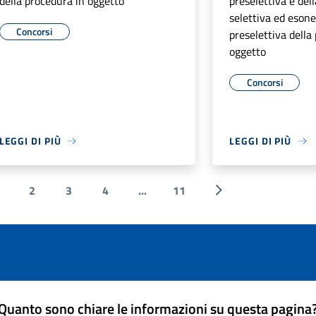
della procedura in oggetto
preselettiva e del
selettiva ed esone
Concorsi
preselettiva della
oggetto
Concorsi
LEGGI DI PIÙ
LEGGI DI PIÙ
2
3
4
...
11
ente
Successiva »
Quanto sono chiare le informazioni su questa pagina