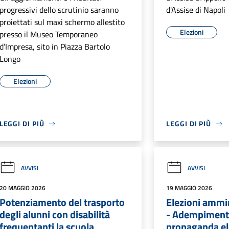
progressivi dello scrutinio saranno
d'Assise di Napoli
proiettati sul maxi schermo allestito
Elezioni
presso il Museo Temporaneo
d’Impresa, sito in Piazza Bartolo
Longo
Elezioni
LEGGI DI PIÙ
LEGGI DI PIÙ
AVVISI
AVVISI
20 MAGGIO 2026
19 MAGGIO 2026
Potenziamento del trasporto
Elezioni ammi
degli alunni con disabilità
- Adempimenti
frequentanti la scuola
propaganda el