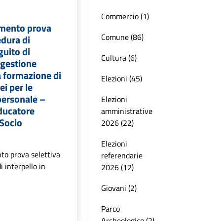
Commercio (1)
amento prova
Comune (86)
edura di
guito di
Cultura (6)
 gestione
a formazione di
Elezioni (45)
ei per le
personale –
Elezioni
ducatore
amministrative
 Socio
2026 (22)
Elezioni
to prova selettiva
referendarie
i interpello in
2026 (12)
Giovani (2)
Parco
Archeologico (2)