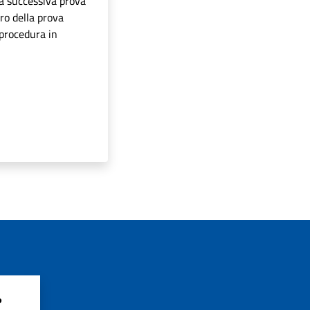
la successiva prova
ro della prova
 procedura in
?