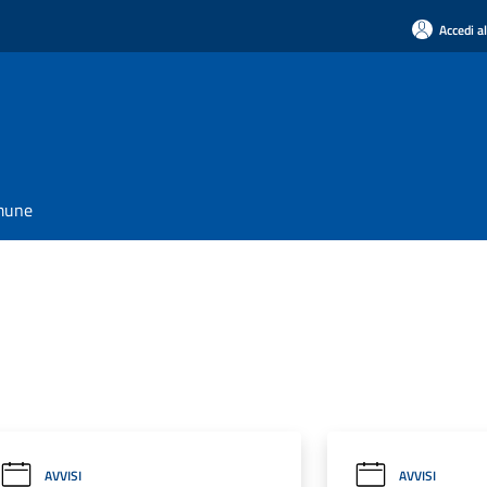
Accedi a
omune
AVVISI
AVVISI