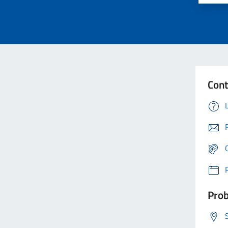
Cont
Prob