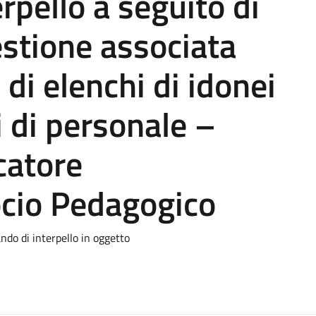
rpello a seguito di
estione associata
di elenchi di idonei
i di personale –
catore
ocio Pedagogico
ndo di interpello in oggetto