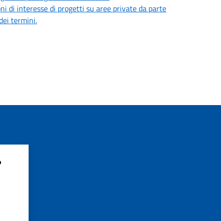
ni di interesse di progetti su aree private da parte
dei termini.
?