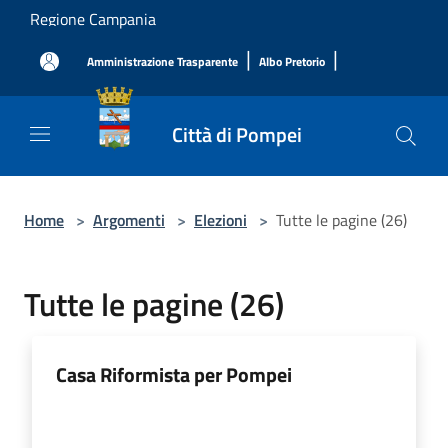
Salta al contenuto principale
Regione Campania
|
|
Amministrazione Trasparente
Albo Pretorio
Città di Pompei
Home
>
Argomenti
>
Elezioni
>
Tutte le pagine (26)
Tutte le pagine (26)
Casa Riformista per Pompei