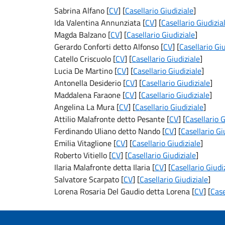
Sabrina Alfano [
CV
] [
Casellario Giudiziale
]
Ida Valentina Annunziata [
CV
] [
Casellario Giudizia
Magda Balzano [
CV
] [
Casellario Giudiziale
]
Gerardo Conforti detto Alfonso [
CV
] [
Casellario Giu
Catello Criscuolo [
CV
] [
Casellario Giudiziale
]
Lucia De Martino [
CV
] [
Casellario Giudiziale
]
Antonella Desiderio [
CV
] [
Casellario Giudiziale
]
Maddalena Faraone [
CV
] [
Casellario Giudiziale
]
Angelina La Mura [
CV
] [
Casellario Giudiziale
]
Attilio Malafronte detto Pesante [
CV
] [
Casellario G
Ferdinando Uliano detto Nando [
CV
] [
Casellario Gi
Emilia Vitaglione [
CV
] [
Casellario Giudiziale
]
Roberto Vitiello [
CV
] [
Casellario Giudiziale
]
Ilaria Malafronte detta Ilaria [
CV
] [
Casellario Giudi
Salvatore Scarpato [
CV
] [
Casellario Giudiziale
]
Lorena Rosaria Del Gaudio detta Lorena [
CV
] [
Case