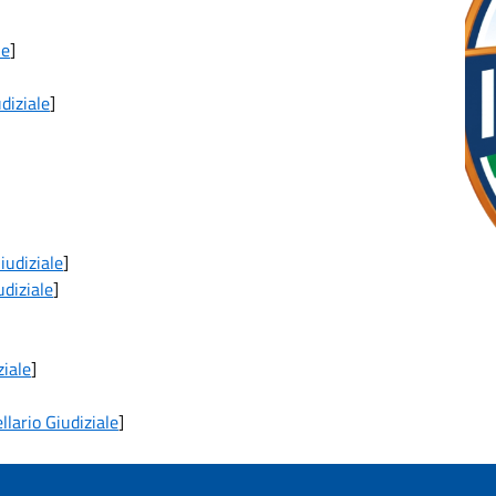
le
]
diziale
]
iudiziale
]
udiziale
]
ziale
]
llario Giudiziale
]