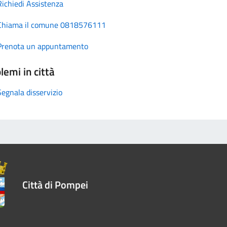
Richiedi Assistenza
Chiama il comune 0818576111
Prenota un appuntamento
lemi in città
Segnala disservizio
Città di Pompei