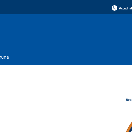
Accedi a
omune
Ved