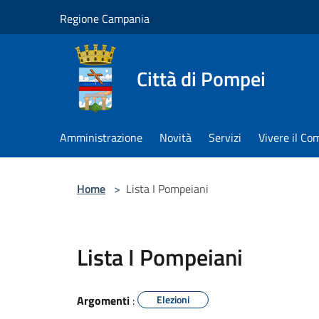
Salta al contenuto principale
Regione Campania
Città di Pompei
Amministrazione
Novità
Servizi
Vivere il C
Home
>
Lista I Pompeiani
Lista I Pompeiani
Argomenti
:
Elezioni