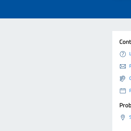
Cont
Prob