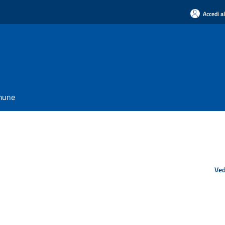
Accedi a
omune
Ved