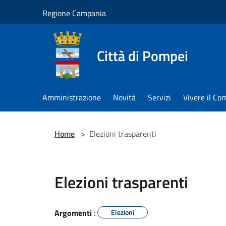
Salta al contenuto principale
Regione Campania
Città di Pompei
Amministrazione
Novità
Servizi
Vivere il C
Home
>
Elezioni trasparenti
Elezioni trasparenti
Argomenti
:
Elezioni