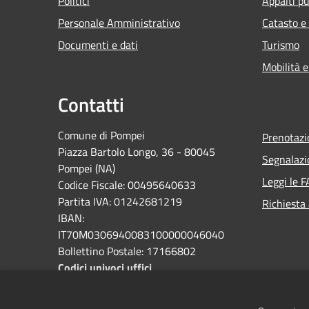
Politici
Appalti pu
Personale Amministrativo
Catasto e
Documenti e dati
Turismo
Mobilità e
Contatti
Comune di Pompei
Prenotaz
Piazza Bartolo Longo, 36 - 80045
Segnalazi
Pompei (NA)
Leggi le 
Codice Fiscale: 00495640633
Partita IVA: 01242681219
Richiesta
IBAN:
IT70M0306940083100000046040
Bollettino Postale: 17166802
Codici univoci uffici
PEC: