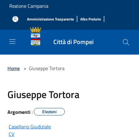
Salta al contenuto principale
Regione Campania
|
|
Amministrazione Trasparente
Albo Pretorio
Città di Pompei
Home
>
Giuseppe Tortora
Giuseppe Tortora
Argomenti
:
Elezioni
Casellario Giudiziale
CV