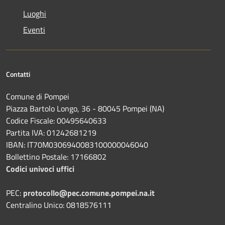
Luoghi
Eventi
Contatti
Comune di Pompei
Piazza Bartolo Longo, 36 - 80045 Pompei (NA)
Codice Fiscale: 00495640633
Partita IVA: 01242681219
IBAN: IT70M0306940083100000046040
Bollettino Postale: 17166802
Codici univoci uffici
PEC:
protocollo@pec.comune.pompei.na.it
Centralino Unico: 0818576111