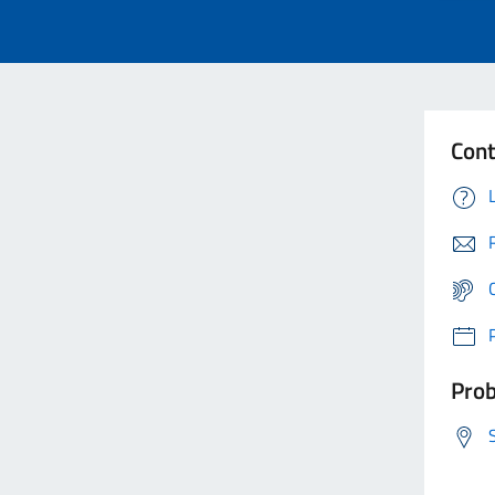
Cont
Prob