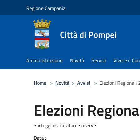
Salta al contenuto principale
Regione Campania
Città di Pompei
Amministrazione
Novità
Servizi
Vivere il C
Home
>
Novità
>
Avvisi
>
Elezioni Regionali
Elezioni Regiona
Sorteggio scrutatori e riserve
Data :