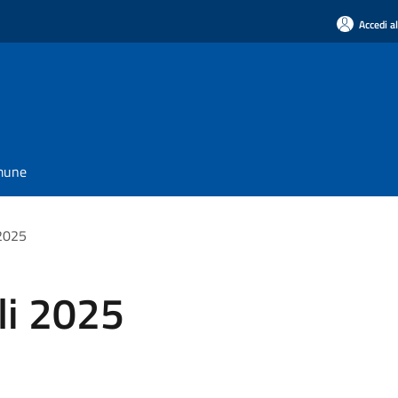
Accedi a
omune
 2025
li 2025