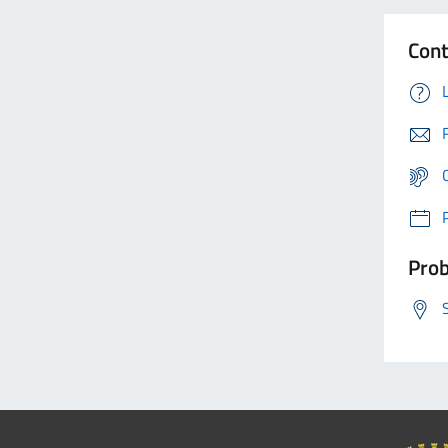
Cont
Prob