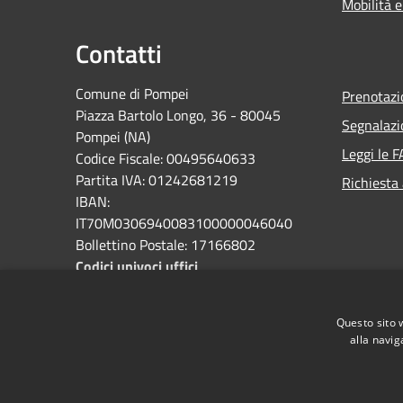
Mobilità e
Contatti
Comune di Pompei
Prenotaz
Piazza Bartolo Longo, 36 - 80045
Segnalazi
Pompei (NA)
Leggi le 
Codice Fiscale: 00495640633
Partita IVA: 01242681219
Richiesta
IBAN:
IT70M0306940083100000046040
Bollettino Postale: 17166802
Codici univoci uffici
PEC:
protocollo@pec.comune.pompei.na.it
Questo sito 
alla navig
Centralino Unico: 0818576111