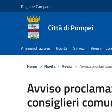
Salta al contenuto principale
Regione Campania
Città di Pompei
Amministrazione
Novità
Servizi
Vivere il C
Home
>
Novità
>
Avvisi
>
Avviso proclamazion
Avviso proclamaz
consiglieri comun