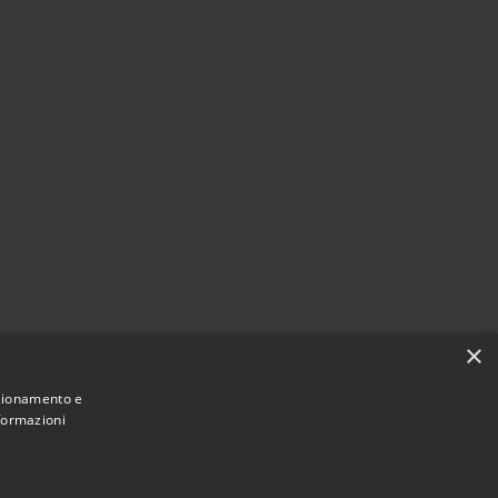
×
nzionamento e
nformazioni