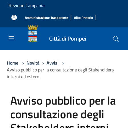
Salta al contenuto principale
Regione Campania
|
|
Amministrazione Trasparente
Albo Pretorio
Città di Pompei
Home
>
Novità
>
Avvisi
>
Avviso pubblico per la consultazione degli Stakeholders
interni ed esterni
Avviso pubblico per la
consultazione degli
Stakeholders interni