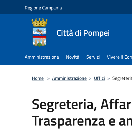
Salta al contenuto principale
Regione Campania
Città di Pompei
Amministrazione
Novità
Servizi
Vivere il C
Home
>
Amministrazione
>
Uffici
>
Segreteria
Segreteria, Affar
Trasparenza e an