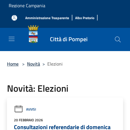
Salta al contenuto principale
Regione Campania
|
|
Amministrazione Trasparente
Albo Pretorio
Città di Pompei
Home
>
Novità
>
Elezioni
Novità: Elezioni
AVVISI
20 FEBBRAIO 2026
Consultazioni referendarie di domenica