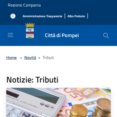
Salta al contenuto principale
Regione Campania
|
|
Amministrazione Trasparente
Albo Pretorio
Città di Pompei
Home
>
Novità
>
Tributi
Notizie: Tributi