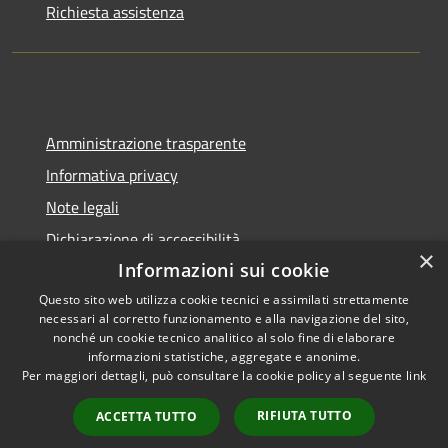
Richiesta assistenza
Amministrazione trasparente
Informativa privacy
Note legali
Dichiarazione di accessibilità
×
Informazioni sui cookie
Questo sito web utilizza cookie tecnici e assimilati strettamente
necessari al corretto funzionamento e alla navigazione del sito,
RSS
Copyright © 2026 • Città di
nonché un cookie tecnico analitico al solo fine di elaborare
informazioni statistiche, aggregate e anonime.
Accessibilità
Pompei • Powered by
Per maggiori dettagli, può consultare la cookie policy al seguente
link
Privacy
Municipium
Accesso
•
Cookie
redazione
RIFIUTA TUTTO
ACCETTA TUTTO
Mappa del sito