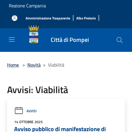
Salta al contenuto principale
Regione Campania
|
|
Amministrazione Trasparente
Albo Pretorio
Città di Pompei
Home
>
Novità
>
Viabilità
Avvisi: Viabilità
AVVISI
14 OTTOBRE 2025
Avviso pubblico di manifestazione di