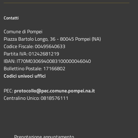
Contatti
Comune di Pompei
Piazza Bartolo Longo, 36 - 80045 Pompei (NA)
Codice Fiscale: 00495640633
Partita IVA: 01242681219
IBAN: IT70M0306940083100000046040
Bollettino Postale: 17166802
Codici univoci uffici
PEC:
protocollo@pec.comune.pompei.na.it
Centralino Unico: 0818576111
Prenotazione appuntamento