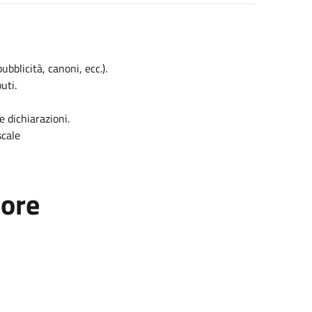
bblicità, canoni, ecc.).
uti.
 dichiarazioni.
scale
tore