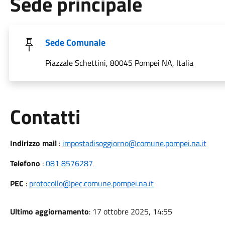
Sede principale
Sede Comunale
Piazzale Schettini, 80045 Pompei NA, Italia
Utili
Contatti
Indirizzo mail
:
impostadisoggiorno@comune.pompei.na.it
Telefono
:
081 8576287
PEC
:
protocollo@pec.comune.pompei.na.it
Ultimo aggiornamento
: 17 ottobre 2025, 14:55