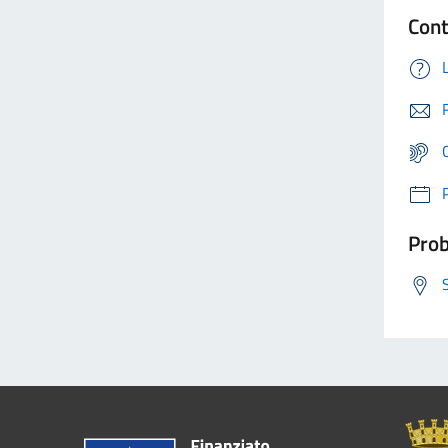
Cont
Prob