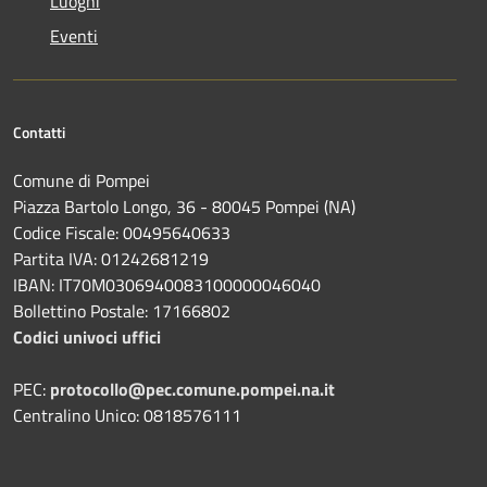
Luoghi
Eventi
Contatti
Comune di Pompei
Piazza Bartolo Longo, 36 - 80045 Pompei (NA)
Codice Fiscale: 00495640633
Partita IVA: 01242681219
IBAN: IT70M0306940083100000046040
Bollettino Postale: 17166802
Codici univoci uffici
PEC:
protocollo@pec.comune.pompei.na.it
Centralino Unico: 0818576111