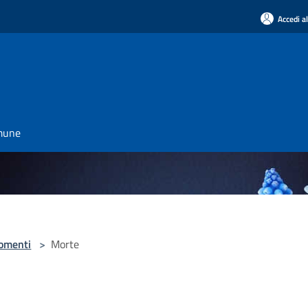
Accedi a
omune
omenti
>
Morte