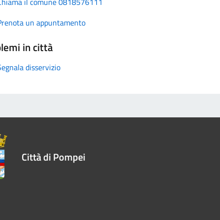
Chiama il comune 0818576111
Prenota un appuntamento
lemi in città
Segnala disservizio
Città di Pompei