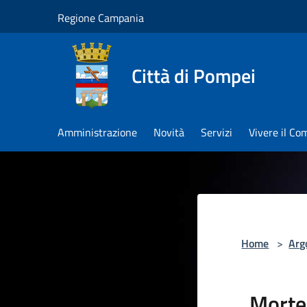
Salta al contenuto principale
Regione Campania
Città di Pompei
Amministrazione
Novità
Servizi
Vivere il C
Home
>
Arg
Morte