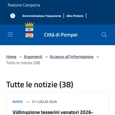
Salta al contenuto principale
Regione Campania
|
|
Amministrazione Trasparente
Albo Pretorio
Città di Pompei
Home
>
Argomenti
>
Accesso all'informazione
>
Tutte le notizie (38)
Tutte le notizie (38)
AVVISI
31 LUGLIO 2026
Vidimazione tesserini venatori 2026-