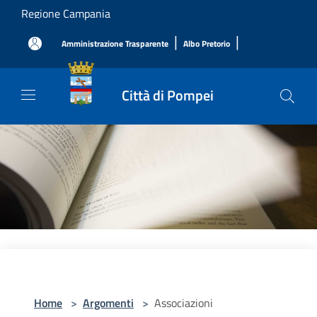
Salta al contenuto principale
Regione Campania
|
|
Amministrazione Trasparente
Albo Pretorio
Città di Pompei
Home
>
Argomenti
>
Associazioni