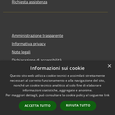
Richiesta assistenza
Amministrazione trasparente
Informativa privacy
Note legali
Dichiarazione di accessibilità
×
Informazioni sui cookie
Questo sito web utilizza cookie tecnici e assimilati strettamente
necessari al corretto funzionamento e alla navigazione del sito,
RSS
Copyright © 2026 • Città di
nonché un cookie tecnico analitico al solo fine di elaborare
informazioni statistiche, aggregate e anonime.
Accessibilità
Pompei • Powered by
Per maggiori dettagli, può consultare la cookie policy al seguente
link
Privacy
Municipium
Accesso
•
Cookie
redazione
RIFIUTA TUTTO
ACCETTA TUTTO
Mappa del sito