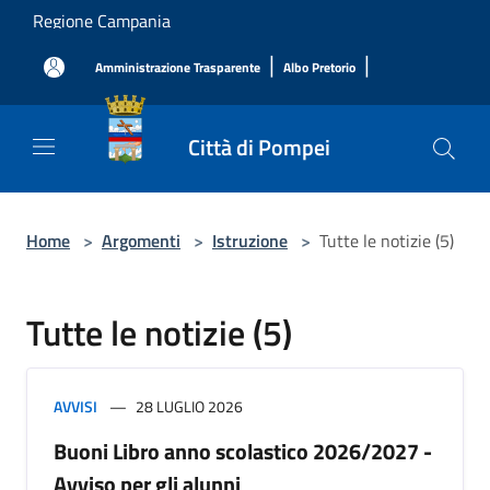
Salta al contenuto principale
Regione Campania
|
|
Amministrazione Trasparente
Albo Pretorio
Città di Pompei
Home
>
Argomenti
>
Istruzione
>
Tutte le notizie (5)
Tutte le notizie (5)
AVVISI
28 LUGLIO 2026
Buoni Libro anno scolastico 2026/2027 -
Avviso per gli alunni