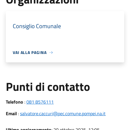
Consiglio Comunale
VAI ALLA PAGINA
Punti di contatto
Telefono
:
081 8576111
Email
:
salvatore.caccuri@pec.comune.pompei.na.it
Ultimo aggiornamento
: 20 ottobre 2025, 12:05