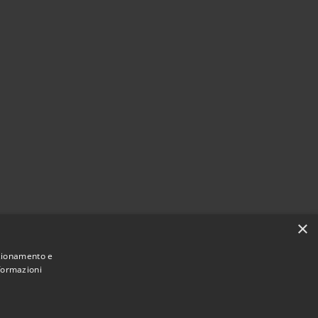
×
nzionamento e
nformazioni