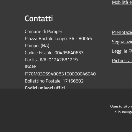
Mobilità e
Contatti
Comune di Pompei
Prenotaz
Piazza Bartolo Longo, 36 - 80045
Segnalazi
Pompei (NA)
Leggi le 
Codice Fiscale: 00495640633
Partita IVA: 01242681219
Richiesta
IBAN:
IT70M0306940083100000046040
Bollettino Postale: 17166802
Codici univoci uffici
PEC:
protocollo@pec.comune.pompei.na.it
Questo sito 
alla navig
Centralino Unico: 0818576111