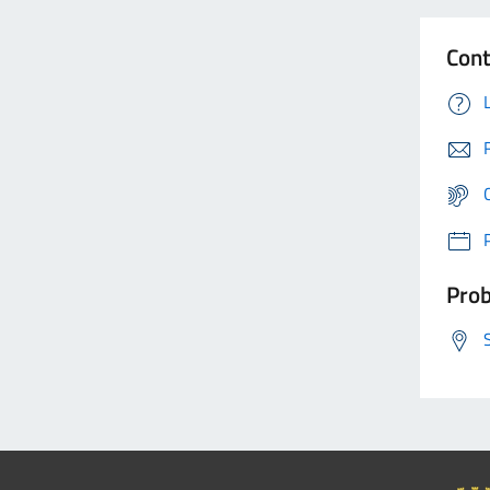
Cont
Prob