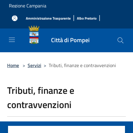
Salta al contenuto principale
Regione Campania
|
|
Amministrazione Trasparente
Albo Pretorio
Città di Pompei
Home
>
Servizi
>
Tributi, finanze e contravvenzioni
Tributi, finanze e
contravvenzioni