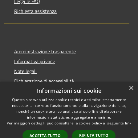
Leggi le FAQ
Richiesta assistenza
Amministrazione trasparente
Informativa privacy
Note legali
Dichiarazione di accessibilità
×
Informazioni sui cookie
Questo sito web utilizza cookie tecnici e assimilati strettamente
necessari al corretto funzionamento e alla navigazione del sito,
RSS
Copyright © 2026 • Città di
nonché un cookie tecnico analitico al solo fine di elaborare
informazioni statistiche, aggregate e anonime.
Accessibilità
Pompei • Powered by
Per maggiori dettagli, può consultare la cookie policy al seguente
link
Privacy
Municipium
Accesso
•
Cookie
redazione
RIFIUTA TUTTO
ACCETTA TUTTO