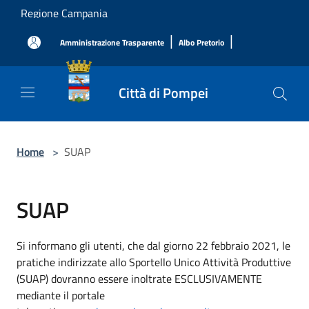
Salta al contenuto principale
Regione Campania
|
|
Amministrazione Trasparente
Albo Pretorio
Città di Pompei
Home
>
SUAP
SUAP
Si informano gli utenti, che dal giorno 22 febbraio 2021, le
pratiche indirizzate allo Sportello Unico Attività Produttive
(SUAP) dovranno essere inoltrate ESCLUSIVAMENTE
mediante il portale