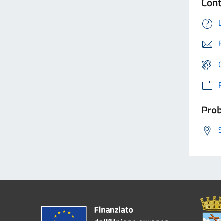
Cont
Prob