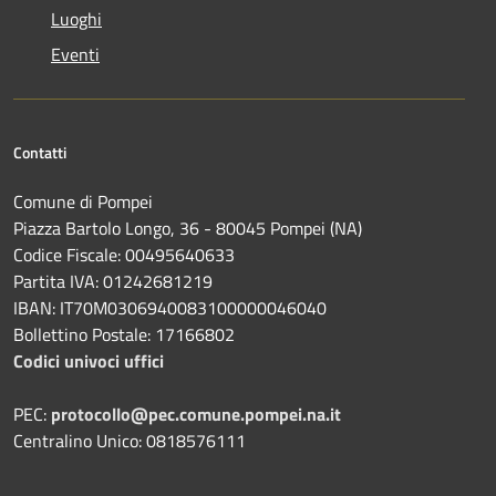
Luoghi
Eventi
Contatti
Comune di Pompei
Piazza Bartolo Longo, 36 - 80045 Pompei (NA)
Codice Fiscale: 00495640633
Partita IVA: 01242681219
IBAN: IT70M0306940083100000046040
Bollettino Postale: 17166802
Codici univoci uffici
PEC:
protocollo@pec.comune.pompei.na.it
Centralino Unico: 0818576111