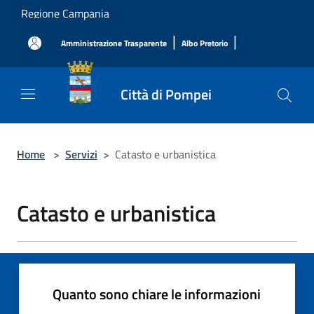
Salta al contenuto principale
Regione Campania
|
|
Amministrazione Trasparente
Albo Pretorio
Città di Pompei
Home
>
Servizi
>
Catasto e urbanistica
Catasto e urbanistica
Quanto sono chiare le informazioni