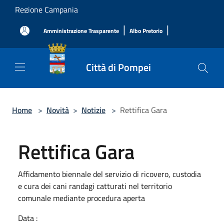
Salta al contenuto principale
Regione Campania
|
|
Amministrazione Trasparente
Albo Pretorio
Città di Pompei
Home
>
Novità
>
Notizie
>
Rettifica Gara
Rettifica Gara
Affidamento biennale del servizio di ricovero, custodia
e cura dei cani randagi catturati nel territorio
comunale mediante procedura aperta
Data :