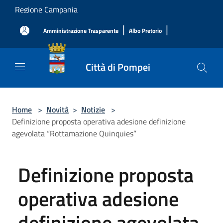
Salta al contenuto principale
Regione Campania
|
|
Amministrazione Trasparente
Albo Pretorio
Città di Pompei
Home
>
Novità
>
Notizie
>
Definizione proposta operativa adesione definizione
agevolata “Rottamazione Quinquies”
Definizione proposta
operativa adesione
definizione agevolata