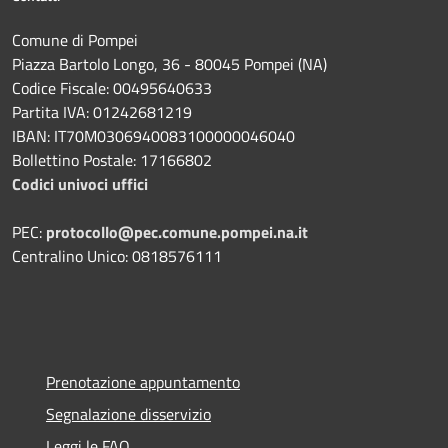
Comune di Pompei
Piazza Bartolo Longo, 36 - 80045 Pompei (NA)
Codice Fiscale: 00495640633
Partita IVA: 01242681219
IBAN: IT70M0306940083100000046040
Bollettino Postale: 17166802
Codici univoci uffici
PEC:
protocollo@pec.comune.pompei.na.it
Centralino Unico: 0818576111
Prenotazione appuntamento
Segnalazione disservizio
Leggi le FAQ