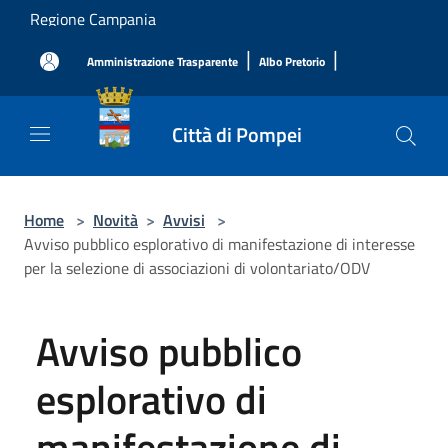
Salta al contenuto principale
Regione Campania
|
|
Amministrazione Trasparente
Albo Pretorio
Città di Pompei
Home
>
Novità
>
Avvisi
>
Avviso pubblico esplorativo di manifestazione di interesse
per la selezione di associazioni di volontariato/ODV
Avviso pubblico
esplorativo di
manifestazione di