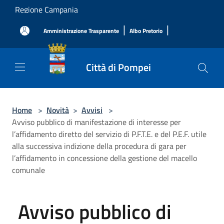
Salta al contenuto principale
Regione Campania
|
|
Amministrazione Trasparente
Albo Pretorio
Città di Pompei
Home
>
Novità
>
Avvisi
>
Avviso pubblico di manifestazione di interesse per
l’affidamento diretto del servizio di P.F.T.E. e del P.E.F. utile
alla successiva indizione della procedura di gara per
l’affidamento in concessione della gestione del macello
comunale
Avviso pubblico di