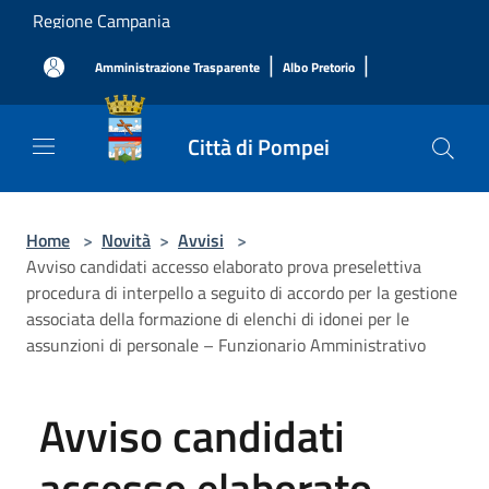
Salta al contenuto principale
Regione Campania
|
|
Amministrazione Trasparente
Albo Pretorio
Città di Pompei
Home
>
Novità
>
Avvisi
>
Avviso candidati accesso elaborato prova preselettiva
procedura di interpello a seguito di accordo per la gestione
associata della formazione di elenchi di idonei per le
assunzioni di personale – Funzionario Amministrativo
Avviso candidati
accesso elaborato