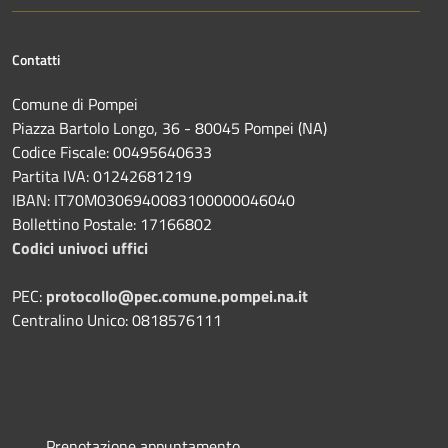
Contatti
Comune di Pompei
Piazza Bartolo Longo, 36 - 80045 Pompei (NA)
Codice Fiscale: 00495640633
Partita IVA: 01242681219
IBAN: IT70M0306940083100000046040
Bollettino Postale: 17166802
Codici univoci uffici
PEC:
protocollo@pec.comune.pompei.na.it
Centralino Unico: 0818576111
Prenotazione appuntamento