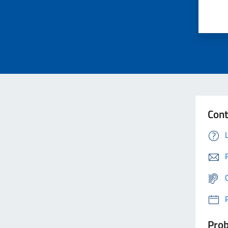
Cont
Prob