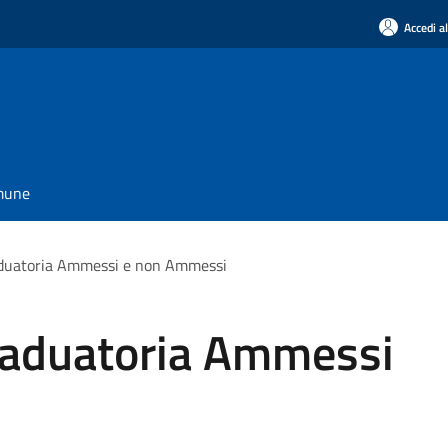
Accedi a
omune
duatoria Ammessi e non Ammessi
raduatoria Ammessi