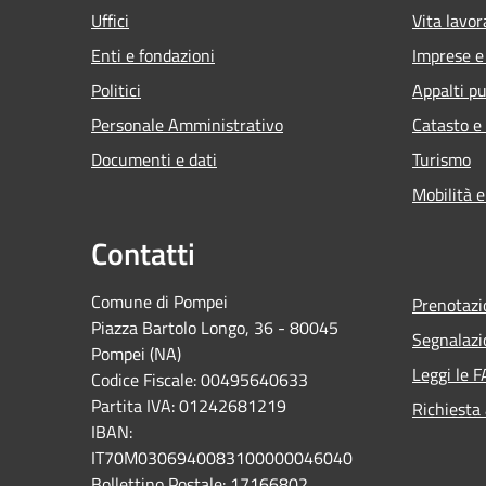
Uffici
Vita lavor
Enti e fondazioni
Imprese 
Politici
Appalti pu
Personale Amministrativo
Catasto e
Documenti e dati
Turismo
Mobilità e
Contatti
Comune di Pompei
Prenotaz
Piazza Bartolo Longo, 36 - 80045
Segnalazi
Pompei (NA)
Leggi le 
Codice Fiscale: 00495640633
Partita IVA: 01242681219
Richiesta
IBAN:
IT70M0306940083100000046040
Bollettino Postale: 17166802