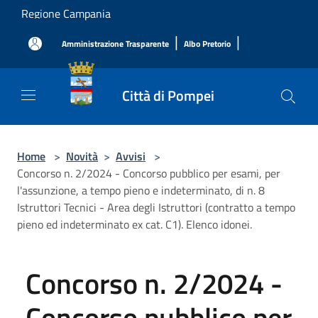
Salta al contenuto principale
Regione Campania
|
|
Amministrazione Trasparente
Albo Pretorio
Città di Pompei
Home
>
Novità
>
Avvisi
>
Concorso n. 2/2024 - Concorso pubblico per esami, per
l'assunzione, a tempo pieno e indeterminato, di n. 8
Istruttori Tecnici - Area degli Istruttori (contratto a tempo
pieno ed indeterminato ex cat. C1). Elenco idonei.
Concorso n. 2/2024 -
Concorso pubblico per