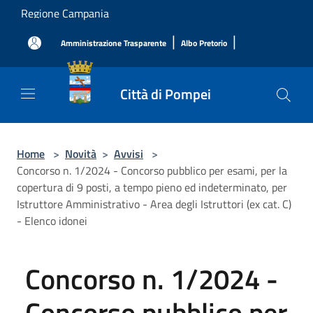
Salta al contenuto principale
Regione Campania
|
|
Amministrazione Trasparente
Albo Pretorio
Città di Pompei
Home
>
Novità
>
Avvisi
>
Concorso n. 1/2024 - Concorso pubblico per esami, per la
copertura di 9 posti, a tempo pieno ed indeterminato, per
Istruttore Amministrativo - Area degli Istruttori (ex cat. C)
- Elenco idonei
Concorso n. 1/2024 -
Concorso pubblico per