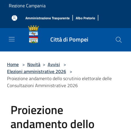
Salta al contenuto principale
Regione Campania
|
|
Amministrazione Trasparente
Albo Pretorio
Città di Pompei
Home
>
Novità
>
Avvisi
>
Elezioni amministrative 2026
>
Proiezione andamento dello scrutinio elettorale delle
Consultazioni Amministrative 2026
Proiezione
andamento dello