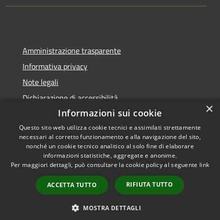
Amministrazione trasparente
Informativa privacy
Note legali
Dichiarazione di accessibilità
×
Informazioni sui cookie
Questo sito web utilizza cookie tecnici e assimilati strettamente
necessari al corretto funzionamento e alla navigazione del sito,
RSS
Copyright © 2026 • Città di
nonché un cookie tecnico analitico al solo fine di elaborare
informazioni statistiche, aggregate e anonime.
Accessibilità
Pompei • Powered by
Per maggiori dettagli, può consultare la cookie policy al seguente
link
Privacy
Municipium
Accesso
•
Cookie
redazione
RIFIUTA TUTTO
ACCETTA TUTTO
Mappa del sito
Area dipendenti
MOSTRA DETTAGLI