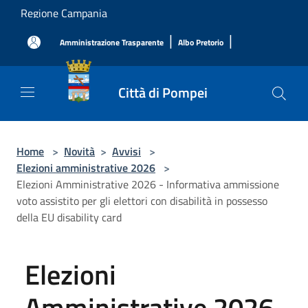
Salta al contenuto principale
Regione Campania
|
|
Amministrazione Trasparente
Albo Pretorio
Città di Pompei
Home
>
Novità
>
Avvisi
>
Elezioni amministrative 2026
>
Elezioni Amministrative 2026 - Informativa ammissione
voto assistito per gli elettori con disabilità in possesso
della EU disability card
Elezioni
Amministrative 2026