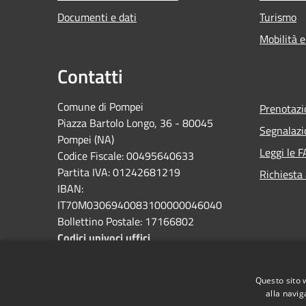
Documenti e dati
Turismo
Mobilità e
Contatti
Comune di Pompei
Prenotaz
Piazza Bartolo Longo, 36 - 80045
Segnalazi
Pompei (NA)
Leggi le 
Codice Fiscale: 00495640633
Partita IVA: 01242681219
Richiesta
IBAN:
IT70M0306940083100000046040
Bollettino Postale: 17166802
Codici univoci uffici
PEC:
protocollo@pec.comune.pompei.na.it
Questo sito 
alla navig
Centralino Unico: 0818576111