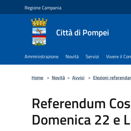
Salta al contenuto principale
Regione Campania
Città di Pompei
Amministrazione
Novità
Servizi
Vivere il C
Home
>
Novità
>
Avvisi
>
Elezioni referenda
Referendum Cost
Domenica 22 e L