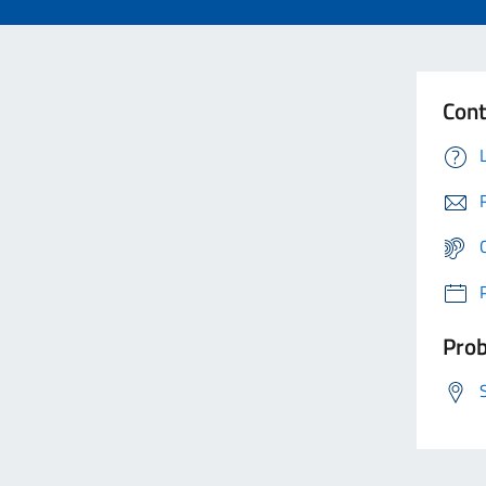
Cont
Prob