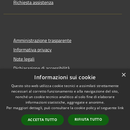
Richiesta assistenza
Amministrazione trasparente
Informativa privacy
Note legali
Dichiarazione di accessibilità
×
Informazioni sui cookie
Questo sito web utilizza cookie tecnici e assimilati strettamente
necessari al corretto funzionamento e alla navigazione del sito,
RSS
Copyright © 2026 • Città di
nonché un cookie tecnico analitico al solo fine di elaborare
informazioni statistiche, aggregate e anonime.
Accessibilità
Pompei • Powered by
Per maggiori dettagli, può consultare la cookie policy al seguente
link
Privacy
Municipium
Accesso
•
Cookie
redazione
RIFIUTA TUTTO
ACCETTA TUTTO
Mappa del sito