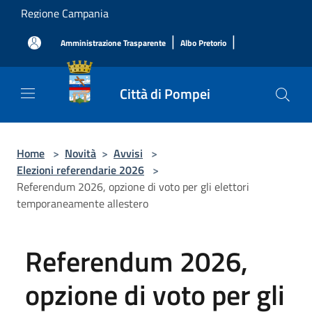
Salta al contenuto principale
Regione Campania
|
|
Amministrazione Trasparente
Albo Pretorio
Città di Pompei
Home
>
Novità
>
Avvisi
>
Elezioni referendarie 2026
>
Referendum 2026, opzione di voto per gli elettori
temporaneamente allestero
Referendum 2026,
opzione di voto per gli