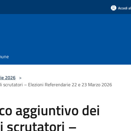
Accedi a
omune
rie 2026
>
li scrutatori – Elezioni Referendarie 22 e 23 Marzo 2026
co aggiuntivo dei
i scrutatori –