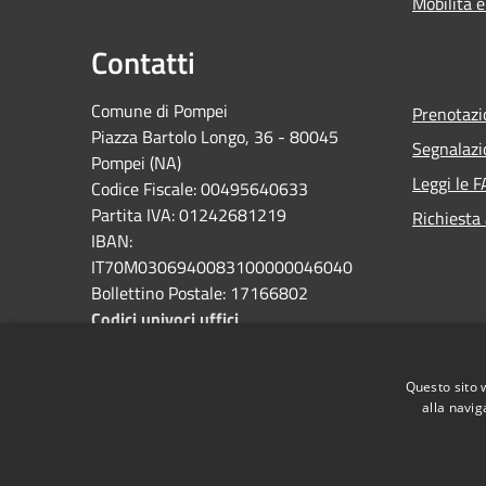
Mobilità e
Contatti
Comune di Pompei
Prenotaz
Piazza Bartolo Longo, 36 - 80045
Segnalazi
Pompei (NA)
Leggi le 
Codice Fiscale: 00495640633
Partita IVA: 01242681219
Richiesta
IBAN:
IT70M0306940083100000046040
Bollettino Postale: 17166802
Codici univoci uffici
PEC:
protocollo@pec.comune.pompei.na.it
Questo sito 
alla navig
Centralino Unico: 0818576111