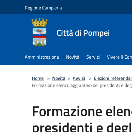
Salta al contenuto principale
Regione Campania
Città di Pompei
Amministrazione
Novità
Servizi
Vivere il C
Home
>
Novità
>
Avvisi
>
Elezioni referenda
Formazione elenco aggiuntivo dei presidenti e deg
Formazione elen
presidenti e degl