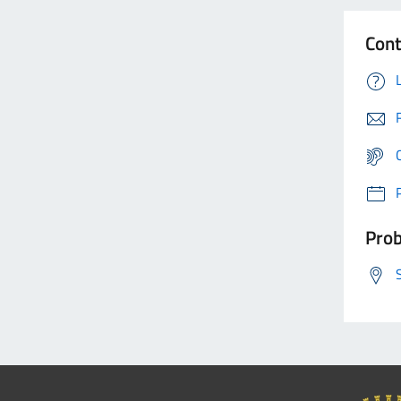
Cont
Prob