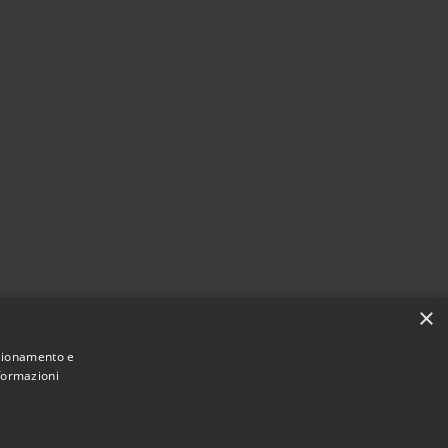
×
nzionamento e
nformazioni