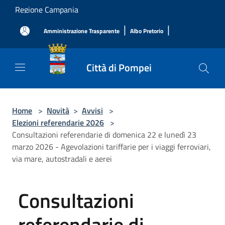
Salta al contenuto principale
Regione Campania
|
|
Amministrazione Trasparente
Albo Pretorio
Città di Pompei
Home
>
Novità
>
Avvisi
>
Elezioni referendarie 2026
>
Consultazioni referendarie di domenica 22 e lunedì 23
marzo 2026 - Agevolazioni tariffarie per i viaggi ferroviari,
via mare, autostradali e aerei
Consultazioni
referendarie di