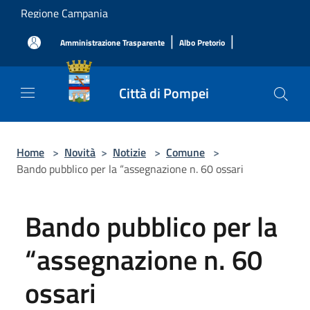
Salta al contenuto principale
Regione Campania
|
|
Amministrazione Trasparente
Albo Pretorio
Città di Pompei
Home
>
Novità
>
Notizie
>
Comune
>
Bando pubblico per la “assegnazione n. 60 ossari
Bando pubblico per la
“assegnazione n. 60
ossari