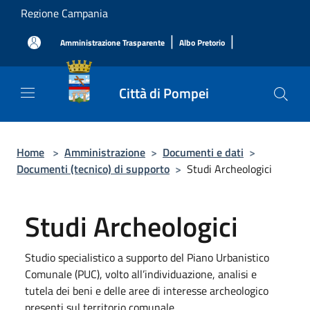
Salta al contenuto principale
Regione Campania
|
|
Amministrazione Trasparente
Albo Pretorio
Città di Pompei
Home
>
Amministrazione
>
Documenti e dati
>
Documenti (tecnico) di supporto
>
Studi Archeologici
Studi Archeologici
Studio specialistico a supporto del Piano Urbanistico
Comunale (PUC), volto all’individuazione, analisi e
tutela dei beni e delle aree di interesse archeologico
presenti sul territorio comunale.