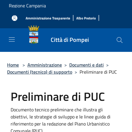
Salta al contenuto principale
Regione Campania
|
|
Amministrazione Trasparente
Albo Pretorio
Città di Pompei
Home
>
Amministrazione
>
Documenti e dati
>
Documenti (tecnico) di supporto
>
Preliminare di PUC
Preliminare di PUC
Documento tecnico preliminare che illustra gli
obiettivi, le strategie di sviluppo e le linee guida di
riferimento per la redazione del Piano Urbanistico
Comunale (PUC).