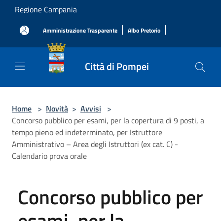
Salta al contenuto principale
Regione Campania
|
|
Amministrazione Trasparente
Albo Pretorio
Città di Pompei
Home
>
Novità
>
Avvisi
>
Concorso pubblico per esami, per la copertura di 9 posti, a
tempo pieno ed indeterminato, per Istruttore
Amministrativo – Area degli Istruttori (ex cat. C) -
Calendario prova orale
Concorso pubblico per
esami, per la