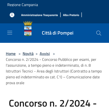
Salta al contenuto principale
Regione Campania
|
|
Amministrazione Trasparente
Albo Pretorio
Città di Pompei
Home
>
Novità
>
Avvisi
>
Concorso n. 2/2024 - Concorso Pubblico per esami, per
l'assunzione, a tempo pieno e indeterminato, di n. 8
Istruttori Tecnici - Area degli Istruttori (Contratto a tempo
pieno ed indeterminato ex cat. C1) – Comunicazione date
prova orale
Concorso n. 2/2024 -