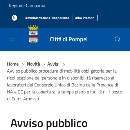
Salta al contenuto principale
Regione Campania
|
|
Amministrazione Trasparente
Albo Pretorio
Città di Pompei
Home
>
Novità
>
Avvisi
>
Avviso pubblico procedura di mobilità obbligatoria per la
ricollocazione del personale in disponibilità riservato ai
lavoratori del Consorzio Unico di Bacino delle Province di
NA e CE per la copertura, a tempo pieno e ind. di n. 1 posto
di Funz. Amm.vo
Avviso pubblico