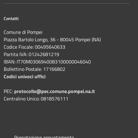
Contatti
Comune di Pompei
Piazza Bartolo Longo, 36 - 80045 Pompei (NA)
Codice Fiscale: 00495640633
Partita IVA: 01242681219
IBAN: IT70M0306940083100000046040
Bollettino Postale: 17166802
Codici univoci uffici
PEC:
protocollo@pec.comune.pompei.na.it
Centralino Unico: 0818576111
Prenotazione appuntamento