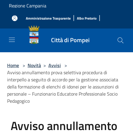
Salta al contenuto principale
Regione Campania
|
|
Amministrazione Trasparente
Albo Pretorio
Città di Pompei
Home
>
Novità
>
Avvisi
>
Avviso annullamento prova selettiva procedura di
interpello a seguito di accordo per la gestione associata
della formazione di elenchi di idonei per le assunzioni di
personale – Funzionario Educatore Professionale Socio
Pedagogico
Avviso annullamento