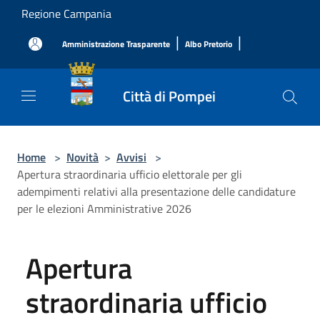
Salta al contenuto principale
Regione Campania
|
|
Amministrazione Trasparente
Albo Pretorio
Città di Pompei
Home
>
Novità
>
Avvisi
>
Apertura straordinaria ufficio elettorale per gli
adempimenti relativi alla presentazione delle candidature
per le elezioni Amministrative 2026
Apertura
straordinaria ufficio